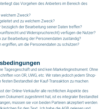
erliegt das Vorgehen des Anbieters im Bereich des
u welchem Zweck?
rgeleitet und zu welchem Zweck?
bezüglich der Bearbeitung seiner Daten treffen?
unftsrecht und Widerspruchsrecht) verfügen die Nutzer?
n zur Bearbeitung der Personendaten zuständig?
ergriffen, um die Personendaten zu schützen?
tsbedingungen
iche Tagesgeschäft und sind kein Marketinginstrument. Ohne
schriften von OR, UWG, etc. Wir raten jedoch jedem Shop-
 festen Bestandteil der Kauf-Transaktion zu machen.
t der Online-Verkäufer alle rechtlichen Aspekte des
 Dokument zugestimmt hat, ist es integraler Bestandteil
rlangen, müssen sie von beiden Parteien akzeptiert werden.
llkästchen für den Text „Ich habe die AGB gelesen und