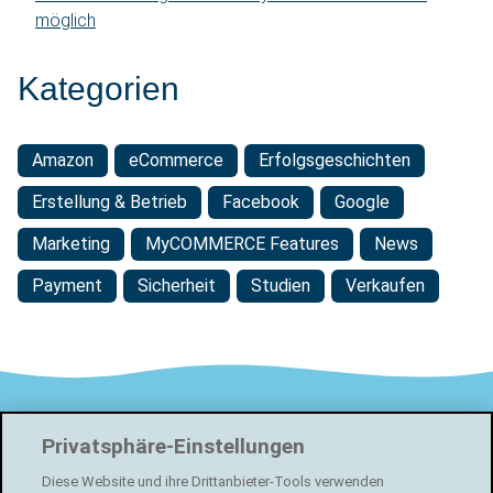
möglich
Kategorien
Amazon
eCommerce
Erfolgsgeschichten
Erstellung & Betrieb
Facebook
Google
Marketing
MyCOMMERCE Features
News
Payment
Sicherheit
Studien
Verkaufen
Footer
localsearch
Privatsphäre-Einstellungen
Swisscom Directories AG
Diese Website und ihre Drittanbieter-Tools verwenden