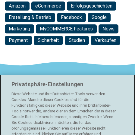
Amazon
eCommerce
Erfolgsgeschichten
Erstellung & Betrieb
Facebook
Google
Marketing
MyCOMMERCE Features
News
Payment
Sicherheit
Studien
Verkaufen
Footer
localsearch
Privatsphäre-Einstellungen
Swisscom Directories AG
Diese Website und ihre Drittanbieter-Tools verwenden
Förrlibuckstrasse 62
Cookies. Manche dieser Cookies sind für die
8005 Zürich
Funktionsfähigkeit dieser Website und ihrer Drittanbieter-
Tools notwendig, andere dienen dem Erreichen der in dieser
Cookie-Richtlinie beschriebenen, sonstigen Zwecke. Wenn
Kostenlos Online Shop erstellen
Sie Cookies deaktivieren möchten, die für das
ordnungsgemässe Funktionieren dieser Website nicht
Facebook
erforderlich sind, klicken Sie auf 'Mehr erfahren und